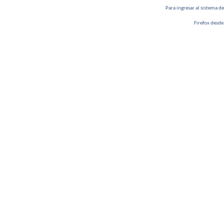
Para ingresar al sistema d
Firefox desde